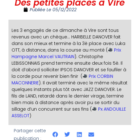
Des petites places à Vire
Publiée Le
05/12/2022
Les 3 engagés de ce dimanche à Vire sont tous
revenus avec un chèque… HARIBELLE DANOVER fait
dans son mieux et termine à la 3è place avec Luka
OTT, à distance, dans la course au monté (
Prix
Hampagne Marcel VAUTRAIN
). Christophe
LEBISSONNAIS prend termine ensuite deux fois 5è. Il
doit d’abord solliciter IPSOS DANOVER et se faufiler à
la corde pour revenir bien finir (
Prix CORBIN
MACONNERIE
). Il avait terminé avec le même résultat
quelques instants plus tôt avec JAZZ DANOVER. Le
fils de LAND, retardé dans le dernier virage, termine
bien mais à distance après avoir pu se sortir du
sillage d’un concurrent sur ses fins (
Px ANDOUILLE
ASSELOT
)
Partager cette
publication :