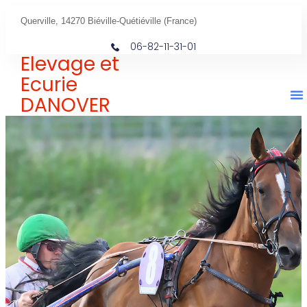
Querville, 14270 Biéville-Quétiéville (France)
06-82-11-31-01
Elevage et
Ecurie
DANOVER