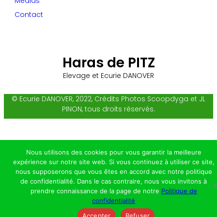
Medias
Contact
Haras de PITZ
Elevage et Ecurie DANOVER
© Ecurie DANOVER, 2022, Crédits Photos Scoopdyga et JL
PINON, tous droits réservés.
Nous utilisons des cookies pour vous garantir la meilleure
expérience sur notre site web. Si vous continuez à utiliser ce site,
nous supposerons que vous êtes en accord avec notre politique
de confidentialité. Dans le cas contraire, nous vous invitons à
prendre connaissance de la page de notre
Politique de
confidentialité
Accepter
Refuser