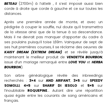
BETEAU
(2700m) à l’attelé , il s’est imposé aussi bien
corde à droite que corde à gauche et ce sur toutes les
distances.
Après une première année de monte, et avec un
pédigrée à couper le souffle, nul doute qu’il transmettra
de la vitesse ainsi que de la tenue à sa descendance.
Mais il ne devrait pas manquer d’apporter du cadre à
ses poulains puisqu’il toise 1,69m. Vainqueur de sept de
ses huit premières courses, il se réclame des oeuvres de
KAISY DREAM (EXTREM DREAM)
et se révèle jusqu’à
maintenant le meilleur produit de
VENDETTA BOURBON
,
issue d’un mariage remarqué entre
LOVE YOU
et
HERBA
BOURBON
).
Son arbre généalogique révèle des inbreedings
recherchés :
3×4
sur
AND ARIFANT
,
3×5
sur
SPEEDY
SOMOLLI
,
4×5
sur
SHARIF DI IESOLO
et
5×5
sur
l’inoubliable
ROQUEPINE
… Autant dire une répartition
quasi égale entre les courants de sang américains et
français.