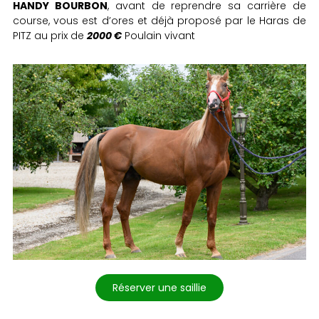
HANDY BOURBON
, avant de reprendre sa carrière de
course, vous est d’ores et déjà proposé par le Haras de
PITZ au prix de
2000 €
Poulain vivant
Réserver une saillie