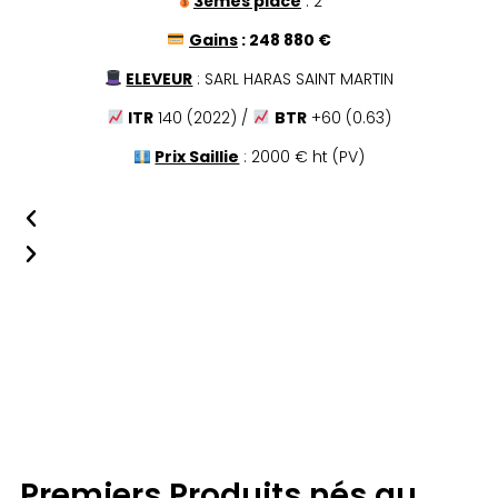
3èmes place
: 2
Gains
: 248 880 €
ELEVEUR
: SARL HARAS SAINT MARTIN
ITR
140 (2022) /
BTR
+60 (0.63)
Prix Saillie
: 2000 € ht (PV)
Premiers Produits nés au