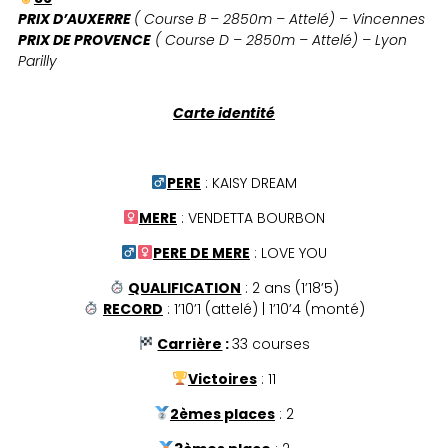
PRIX D’AUXERRE
( Course B – 2850m – Attelé) – Vincennes
PRIX DE PROVENCE
( Course D – 2850m – Attelé) – Lyon
Parilly
Carte identité
PERE
: KAISY DREAM
MERE
: VENDETTA BOURBON
PERE DE MERE
: LOVE YOU
QUALIFICATION
: 2 ans (1’18’5)
RECORD
: 1’10’1 (attelé) | 1’10’4 (monté)
Carrière
:
33 courses
Victoires
: 11
2èmes places
: 2