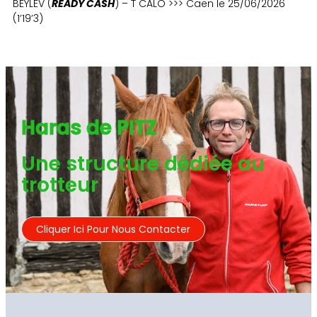
BEYLEV (
READY CASH
) – T CALO >>> Caen le 25/06/2026
(1’19’3)
Haras de PITZ
Une structure dédiée au
trotteur
Cliquer Ici Pour Nous Contacter