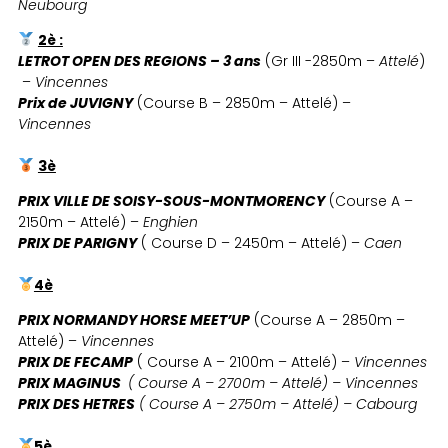
Neubourg
2è :
LETROT OPEN DES REGIONS – 3 ans
(Gr III -2850m –
Attelé
)
–
Vincennes
Prix de JUVIGNY
(Course B – 2850m – Attelé) –
Vincennes
3è
PRIX VILLE DE SOISY-SOUS-MONTMORENCY
(Course A –
2150m – Attelé) –
Enghien
PRIX DE PARIGNY
( Course D – 2450m – Attelé) –
Caen
4è
PRIX NORMANDY HORSE MEET’UP
(Course A – 2850m –
Attelé) –
Vincennes
PRIX DE FECAMP
( Course A – 2100m – Attelé) –
Vincennes
PRIX MAGINUS
( Course A – 2700m – Attelé) – Vincennes
PRIX DES HETRES
( Course A – 2750m – Attelé) – Cabourg
5è