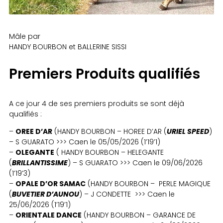
Mâle par
HANDY BOURBON et BALLERINE SISSI
Premiers Produits qualifiés
A ce jour 4 de ses premiers produits se sont déjà
qualifiés :
–
OREE D’AR
(HANDY BOURBON – HOREE D’AR (
URIEL SPEED
)
– S GUARATO >>> Caen le 05/05/2026 (1’19’1)
–
OLEGANTE
( HANDY BOURBON – HELEGANTE
(
BRILLANTISSIME
) – S GUARATO >>> Caen le 09/06/2026
(1’19’3)
–
OPALE D’OR SAMAC
(HANDY BOURBON – PERLE MAGIQUE
(
BUVETIER D’AUNOU
) – J CONDETTE >>> Caen le
25/06/2026 (1’19’1)
–
ORIENTALE DANCE
(HANDY BOURBON – GARANCE DE