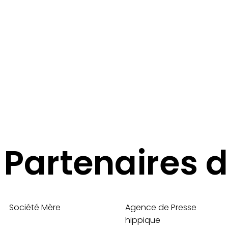
Haras de PITZ
Une structure dédiée au trotteur
Cliquer ici pour nous contacter
Partenaires d
Société Mère
Agence de Presse
hippique