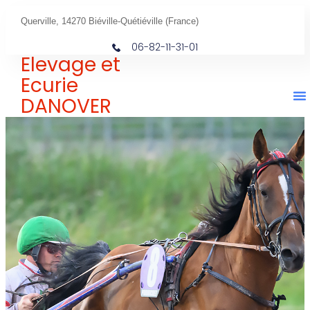
Querville, 14270 Biéville-Quétiéville (France)
06-82-11-31-01
Elevage et
Ecurie
DANOVER