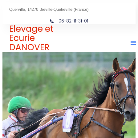
Querville, 14270 Biéville-Quétiéville (France)
06-82-11-31-01
Elevage et
Ecurie
DANOVER