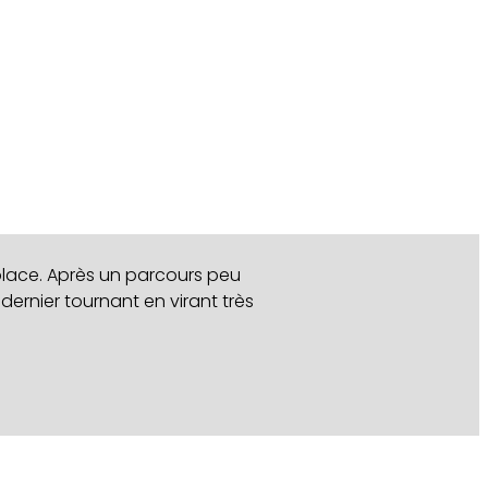
 place. Après un parcours peu
 dernier tournant en virant très