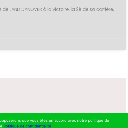
s de LAND DANOVER à la victoire, la 2è de sa carrière,
s supposerons que vous êtes en accord avec notre politique de
re
Politique de confidentialité