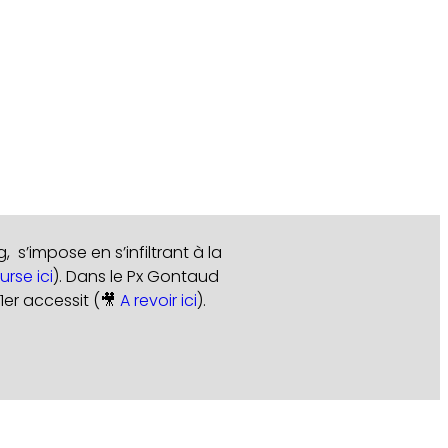
s’impose en s’infiltrant à la
urse ici
). Dans le Px Gontaud
1er accessit (🎥
A revoir ici
).