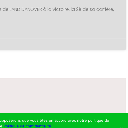
s de LAND DANOVER à la victoire, la 2è de sa carrière,
s supposerons que vous êtes en accord avec notre politique de
re
Politique de confidentialité