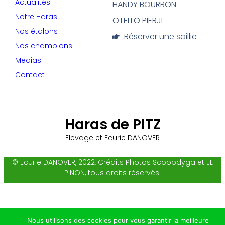
Actualités
HANDY BOURBON
Notre Haras
OTELLO PIERJI
Nos étalons
Réserver une saillie
Nos champions
Medias
Contact
Haras de PITZ
Elevage et Ecurie DANOVER
© Ecurie DANOVER, 2022, Crédits Photos Scoopdyga et JL
PINON, tous droits réservés.
Nous utilisons des cookies pour vous garantir la meilleure