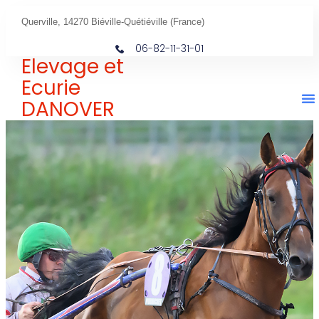
Querville, 14270 Biéville-Quétiéville (France)
06-82-11-31-01
Elevage et
Ecurie
DANOVER