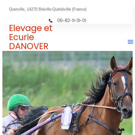
Querville, 14270 Biéville-Quétiéville (France)
06-82-11-31-01
Elevage et
Ecurie
DANOVER