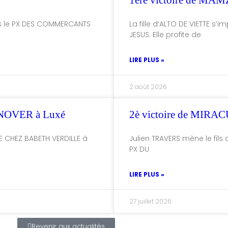
1ère victoire de MA
ns le PX DES COMMERCANTS
La fille d’ALTO DE VIETTE s
JESUS. Elle profite de
LIRE PLUS »
2 août 2026
NOVER à Luxé
2è victoire de MI
E CHEZ BABETH VERDILLE à
Julien TRAVERS mène le fils 
PX DU
LIRE PLUS »
27 juillet 2026
Revenir aux actualités