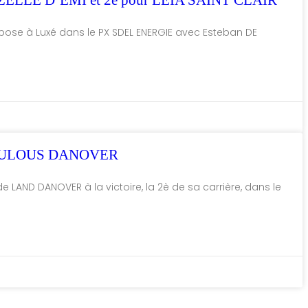
MZELLE D’EMI et 2è pour LEIA SAINT CLAIR
’impose à Luxé dans le PX SDEL ENERGIE avec Esteban DE
RACULOUS DANOVER
de LAND DANOVER à la victoire, la 2è de sa carrière, dans le