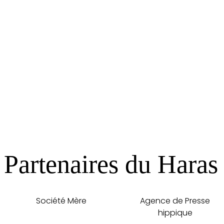
Haras de PITZ
Une structure dédiée au trotteur
Cliquer ici pour nous contacter
Partenaires du Haras 
Société Mère
Agence de Presse
hippique