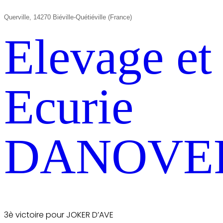
Querville, 14270 Biéville-Quétiéville (France)
Elevage et
Ecurie
DANOVE
3è victoire pour JOKER D’AVE