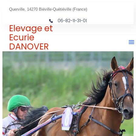
Querville, 14270 Biéville-Quétiéville (France)
06-82-11-31-01
Elevage et
Ecurie
DANOVER