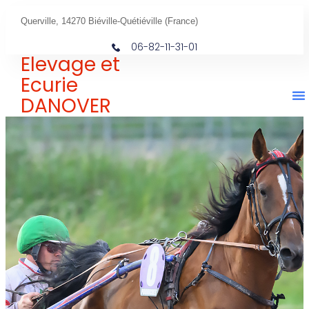
Querville, 14270 Biéville-Quétiéville (France)
06-82-11-31-01
Elevage et
Ecurie
DANOVER