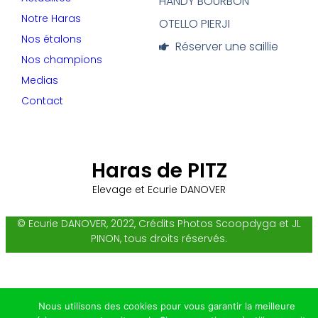
HANDY BOURBON
Notre Haras
OTELLO PIERJI
Nos étalons
Réserver une saillie
Nos champions
Medias
Contact
Haras de PITZ
Elevage et Ecurie DANOVER
© Ecurie DANOVER, 2022, Crédits Photos Scoopdyga et JL
PINON, tous droits réservés.
Nous utilisons des cookies pour vous garantir la meilleure