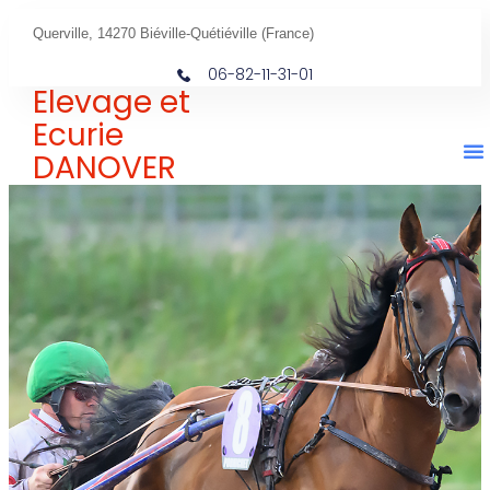
Querville, 14270 Biéville-Quétiéville (France)
06-82-11-31-01
Elevage et
Ecurie
DANOVER