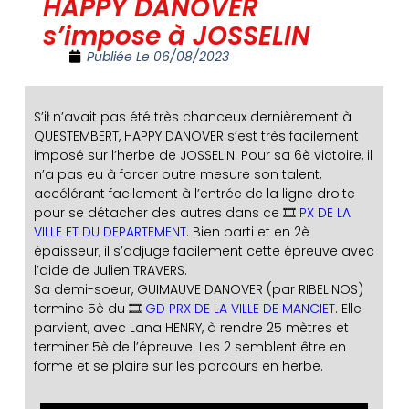
HAPPY DANOVER
s’impose à JOSSELIN
Publiée Le
06/08/2023
S’ił n’avait pas été très chanceux dernièrement à
QUESTEMBERT, HAPPY DANOVER s’est très facilement
imposé sur l’herbe de JOSSELIN. Pour sa 6è victoire, il
n’a pas eu à forcer outre mesure son talent,
accélérant facilement à l’entrée de la ligne droite
pour se détacher des autres dans ce 🎞️
PX DE LA
VILLE ET DU DEPARTEMENT
. Bien parti et en 2è
épaisseur, il s’adjuge facilement cette épreuve avec
l’aide de Julien TRAVERS.
Sa demi-soeur, GUIMAUVE DANOVER (par RIBELINOS)
termine 5è du 🎞️
GD PRX DE LA VILLE DE MANCIET
. Elle
parvient, avec Lana HENRY, à rendre 25 mètres et
terminer 5è de l’épreuve. Les 2 semblent être en
forme et se plaire sur les parcours en herbe.