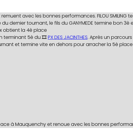
e et remuent avec les bonnes performances. FILOU SMILING
ée du dernier tournant, le fils du GANYMEDE termine bon 3è 
 obtient la 4è place
 terminant 5è du 🎞️
PX DES JACINTHES
. Après un parcours
ournant et termine vite en dehors pour arracher la 5è plac
è place à Mauquenchy et renoue avec les bonnes perform