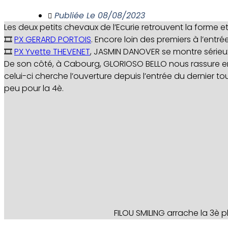
Publiée Le
08/08/2023
Les deux petits chevaux de l’Ecurie retrouvent la form
🎞️
PX GERARD PORTOIS
. Encore loin des premiers à l’entr
🎞️
PX Yvette THEVENET
, JASMIN DANOVER se montre sérieux
De son côté, à Cabourg, GLORIOSO BELLO nous rassure en
celui-ci cherche l’ouverture depuis l’entrée du dernier t
peu pour la 4è.
FILOU SMILING arrache la 3