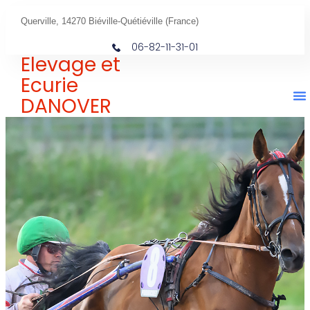
Querville, 14270 Biéville-Quétiéville (France)
06-82-11-31-01
Elevage et
Ecurie
DANOVER