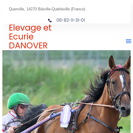
Querville, 14270 Biéville-Quétiéville (France)
06-82-11-31-01
Elevage et
Ecurie
DANOVER