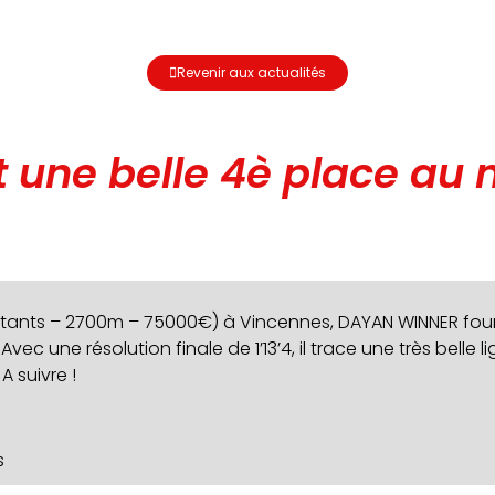
Revenir aux actualités
 une belle 4è place au
partants – 2700m – 75000€) à Vincennes, DAYAN WINNER four
 une résolution finale de 1’13’4, il trace une très belle l
 suivre !
s