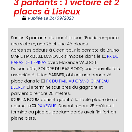
3 partants : 1 victoire et 2
places à Lisieux
Publiée Le
24/09/2023
Sur les 3 partants du jour à Lisieux, l’Ecurie remporte
une victoire, une 2è et une 4è places.
Après ses débuts à Caen pour le compte de Bruno
MARIE, HARIBELLE DANOVER s’impose dans le 🎞️
PX DU
HARAS DE L’EPINAY
avec Maxence VAUDOIT.
De son côté, FOUDRE DU BAS BOSQ, une nouvelle fois
associée à Julien BARBIER, obtient une bonne 2è
place dans le 🎞️
PX DU PMU AU GRAND CHAPEAU
LIEUREY
. Elle termine tout près du gagnant et
parvient à rendre 25 mètres.
IOUP LA BOUM obtient quant à lui la 4è place de sa
course, le 🎞️
PX KEOLIS
. Devant rendre 25 mètres, il
termine au pied du podium après avoir fini fort en
pleine piste.