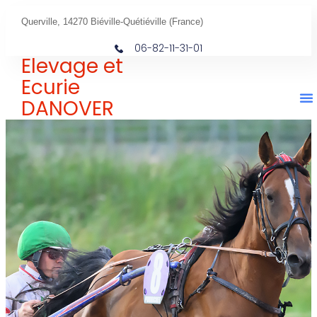
Querville, 14270 Biéville-Quétiéville (France)
06-82-11-31-01
Elevage et
Ecurie
DANOVER