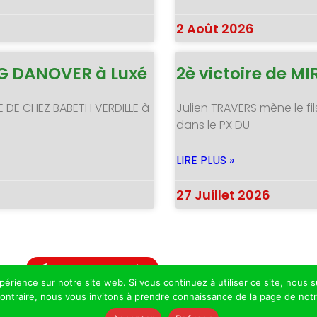
2 Août 2026
NG DANOVER à Luxé
2è victoire de 
E DE CHEZ BABETH VERDILLE à
Julien TRAVERS mène le fil
dans le PX DU
LIRE PLUS »
27 Juillet 2026
Revenir aux actualités
xpérience sur notre site web. Si vous continuez à utiliser ce site, nou
 contraire, nous vous invitons à prendre connaissance de la page de not