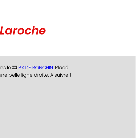
-Laroche
s le 🎞️
PX DE RONCHIN
. Placé
e belle ligne droite. A suivre !