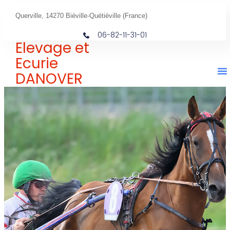
Querville, 14270 Biéville-Quétiéville (France)
06-82-11-31-01
Elevage et
Ecurie
DANOVER