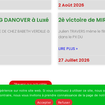
2 Août 2026
NG DANOVER à Luxé
2è victoire de 
E DE CHEZ BABETH VERDILLE à
Julien TRAVERS mène le fil
dans le PX DU
LIRE PLUS »
27 Juillet 2026
Revenir aux actualités
xpérience sur notre site web. Si vous continuez à utiliser ce site, nou
 contraire, nous vous invitons à prendre connaissance de la page de not
Accepter
Refuser