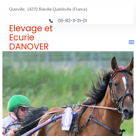
Querville, 14270 Biéville-Quétiéville (France)
06-82-11-31-01
Elevage et
Ecurie
DANOVER