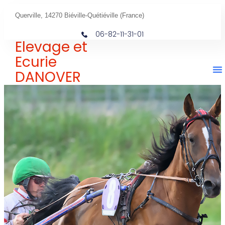
Querville, 14270 Biéville-Quétiéville (France)
06-82-11-31-01
Elevage et
Ecurie
DANOVER