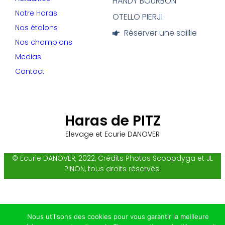
HANDY BOURBON
Notre Haras
OTELLO PIERJI
Nos étalons
Réserver une saillie
Nos champions
Medias
Contact
Haras de PITZ
Elevage et Ecurie DANOVER
© Ecurie DANOVER, 2022, Crédits Photos Scoopdyga et JL
PINON, tous droits réservés.
Nous utilisons des cookies pour vous garantir la meilleure