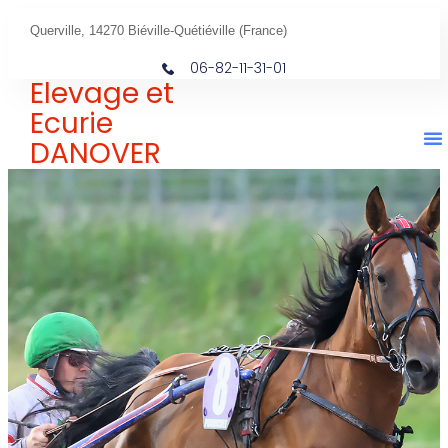
Querville, 14270 Biéville-Quétiéville (France)
06-82-11-31-01
Elevage et
Ecurie
DANOVER