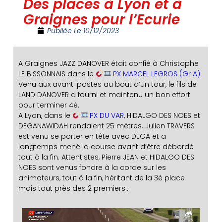
Des places à Lyon et à
Graignes pour l’Ecurie
Publiée Le
10/12/2023
A Graignes JAZZ DANOVER était confié à Christophe
LE BISSONNAIS dans le
PX MARCEL LEGROS (Gr A)
.
Venu aux avant-postes au bout d’un tour, le fils de
LAND DANOVER a fourni et maintenu un bon effort
pour terminer 4è.
A Lyon, dans le
PX DU VAR
, HIDALGO DES NOES et
DEGANAWIDAH rendaient 25 mètres. Julien TRAVERS
est venu se porter en tête avec DEGA et a
longtemps mené la course avant d’être débordé
tout à la fin. Attentistes, Pierre JEAN et HIDALGO DES
NOES sont venus fondre à la corde sur les
animateurs, tout à la fin, héritant de la 3è place
mais tout près des 2 premiers…