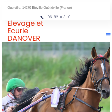
Querville, 14270 Biéville-Quétiéville (France)
06-82-11-31-01
Elevage et
Ecurie
DANOVER