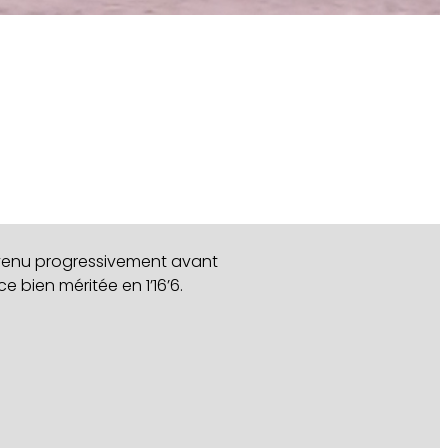
t venu progressivement avant
e bien méritée en 1’16’6.