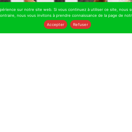
xpérience sur notre site web. Si vous continuez à utiliser ce site, nou
 contraire, nous vous invitons à prendre connaissance de la page de not
Accepter
Refuser
PITZ
ure dédiée au