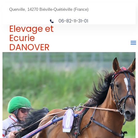
Querville, 14270 Biéville-Quétiéville (France)
06-82-11-31-01
Elevage et
Ecurie
DANOVER