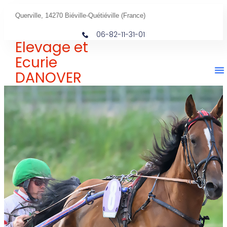
Querville, 14270 Biéville-Quétiéville (France)
06-82-11-31-01
Elevage et
Ecurie
DANOVER