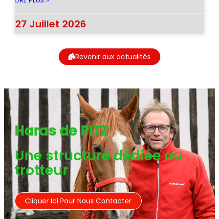
LIRE PLUS »
27 Juillet 2026
Revenir aux actualités
Haras de PITZ
Une structure dédiée au
trotteur
Cliquer Ici Pour Nous Contacter