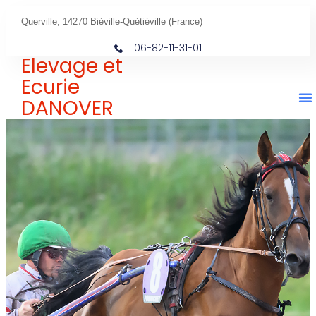
Querville, 14270 Biéville-Quétiéville (France)
06-82-11-31-01
Elevage et
Ecurie
DANOVER