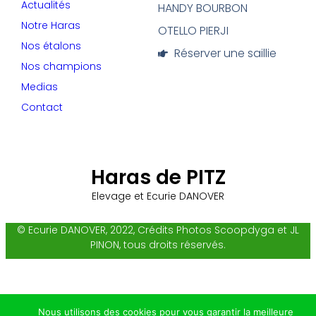
Actualités
HANDY BOURBON
Notre Haras
OTELLO PIERJI
Nos étalons
Réserver une saillie
Nos champions
Medias
Contact
Haras de PITZ
Elevage et Ecurie DANOVER
© Ecurie DANOVER, 2022, Crédits Photos Scoopdyga et JL
PINON, tous droits réservés.
Nous utilisons des cookies pour vous garantir la meilleure