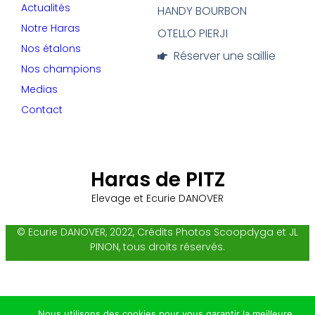
Actualités
HANDY BOURBON
Notre Haras
OTELLO PIERJI
Nos étalons
Réserver une saillie
Nos champions
Medias
Contact
Haras de PITZ
Elevage et Ecurie DANOVER
© Ecurie DANOVER, 2022, Crédits Photos Scoopdyga et JL
PINON, tous droits réservés.
Nous utilisons des cookies pour vous garantir la meilleure