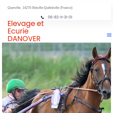
Querville, 14270 Biéville-Quétiéville (France)
06-82-11-31-01
Elevage et
Ecurie
DANOVER