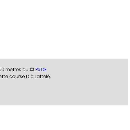
50 mètres du 🎞️
Px DE
tte course D à l’attelé.