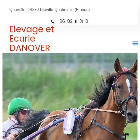
Querville, 14270 Biéville-Quétiéville (France)
06-82-11-31-01
Elevage et
Ecurie
DANOVER