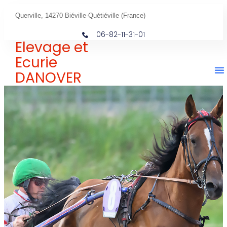
Querville, 14270 Biéville-Quétiéville (France)
06-82-11-31-01
Elevage et
Ecurie
DANOVER