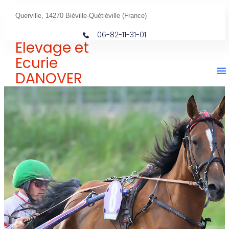
Querville, 14270 Biéville-Quétiéville (France)
06-82-11-31-01
Elevage et
Ecurie
DANOVER