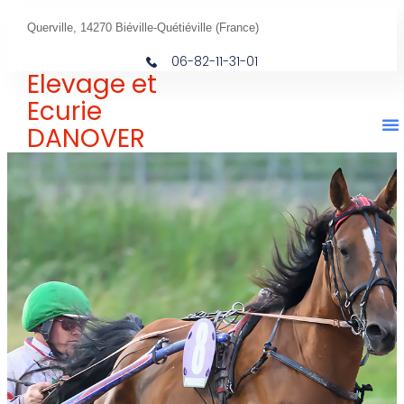
Querville, 14270 Biéville-Quétiéville (France)
06-82-11-31-01
Elevage et
Ecurie
DANOVER