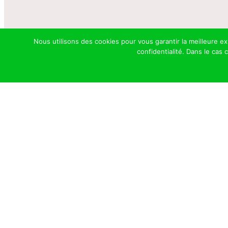
Nous utilisons des cookies pour vous garantir la meilleure e
confidentialité. Dans le cas
Haras de PITZ
Une structure dédiée au trotteur
Cliquer Ici Pour Nous Contacter