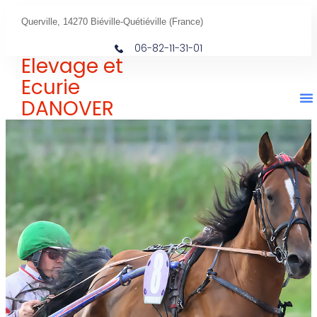
Querville, 14270 Biéville-Quétiéville (France)
06-82-11-31-01
Elevage et
Ecurie
DANOVER