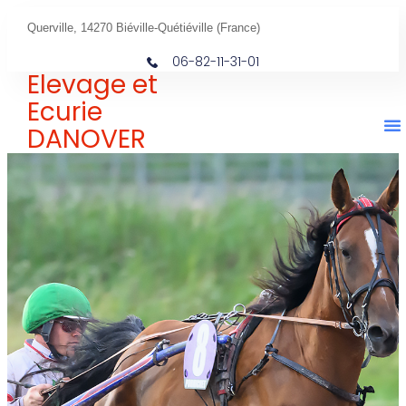
Querville, 14270 Biéville-Quétiéville (France)
06-82-11-31-01
Elevage et
Ecurie
DANOVER