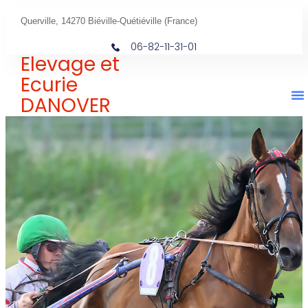
Querville, 14270 Biéville-Quétiéville (France)
06-82-11-31-01
Elevage et
Ecurie
DANOVER