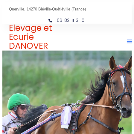
Querville, 14270 Biéville-Quétiéville (France)
06-82-11-31-01
Elevage et
Ecurie
DANOVER