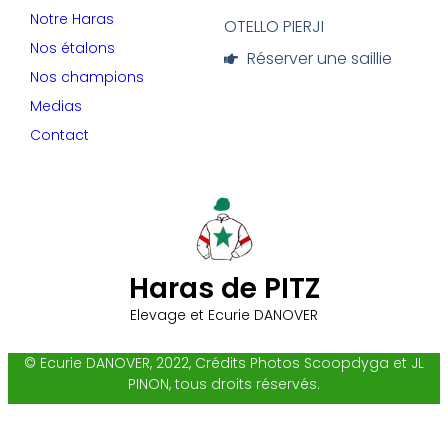
Notre Haras
OTELLO PIERJI
Nos étalons
Réserver une saillie
Nos champions
Medias
Contact
Haras de PITZ
Elevage et Ecurie DANOVER
© Ecurie DANOVER, 2022, Crédits Photos Scoopdyga et JL
PINON, tous droits réservés.