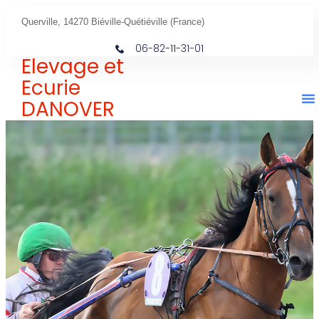
Querville, 14270 Biéville-Quétiéville (France)
06-82-11-31-01
Elevage et
Ecurie
DANOVER