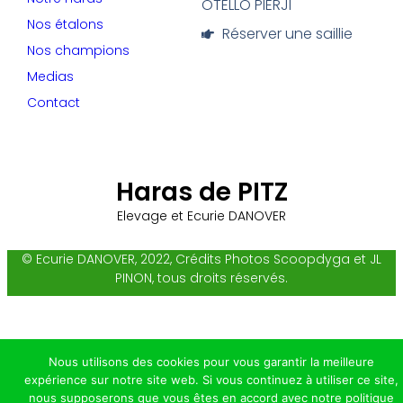
OTELLO PIERJI
Nos étalons
Réserver une saillie
Nos champions
Medias
Contact
Haras de PITZ
Elevage et Ecurie DANOVER
© Ecurie DANOVER, 2022, Crédits Photos Scoopdyga et JL
PINON, tous droits réservés.
Nous utilisons des cookies pour vous garantir la meilleure
expérience sur notre site web. Si vous continuez à utiliser ce site,
nous supposerons que vous êtes en accord avec notre politique