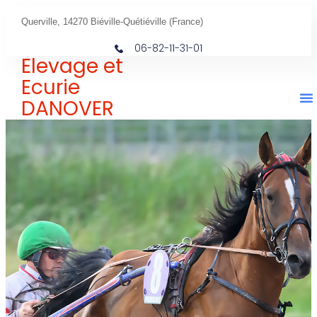
Querville, 14270 Biéville-Quétiéville (France)
06-82-11-31-01
Elevage et
Ecurie
DANOVER