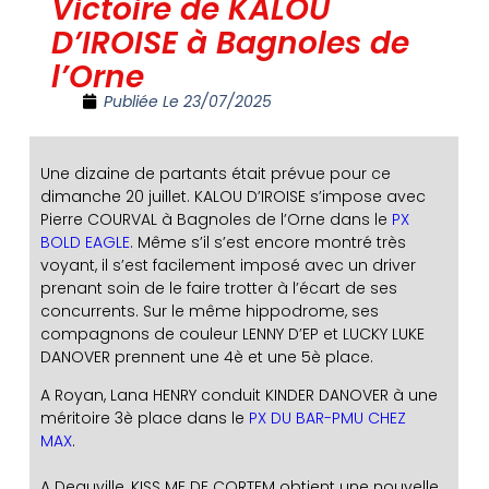
Victoire de KALOU
D’IROISE à Bagnoles de
l’Orne
Publiée Le
23/07/2025
Une dizaine de partants était prévue pour ce
dimanche 20 juillet. KALOU D’IROISE s’impose avec
Pierre COURVAL à Bagnoles de l’Orne dans le
PX
BOLD EAGLE
. Même s’il s’est encore montré très
voyant, il s’est facilement imposé avec un driver
prenant soin de le faire trotter à l’écart de ses
concurrents. Sur le même hippodrome, ses
compagnons de couleur LENNY D’EP et LUCKY LUKE
DANOVER prennent une 4è et une 5è place.
A Royan, Lana HENRY conduit KINDER DANOVER à une
méritoire 3è place dans le
PX DU BAR-PMU CHEZ
MAX
.
A Deauville, KISS ME DE CORTEM obtient une nouvelle