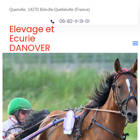
Querville, 14270 Biéville-Quétiéville (France)
06-82-11-31-01
Elevage et
Ecurie
DANOVER