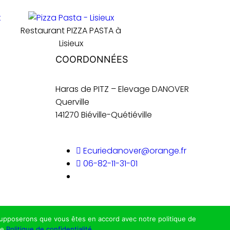
Restaurant PIZZA PASTA à
Lisieux
COORDONNÉES
Haras de PITZ – Elevage DANOVER
Querville
141270 Biéville-Quétiéville
Ecuriedanover@orange.fr
06-82-11-31-01
Politique de confidentialité
s supposerons que vous êtes en accord avec notre politique de
re
Politique de confidentialité