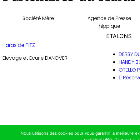
Société Mère
Agence de Presse
hippique
ETALONS
Haras de PITZ
DERBY D
Elevage et Ecurie DANOVER
HANDY 
OTELLO P
Réserve
Nous utilisons des cookies pour vous garantir la meilleure e
confidentialité. Dans le cas