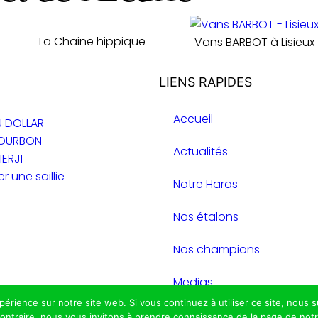
La Chaine hippique
Vans BARBOT à Lisieux
LIENS RAPIDES
Accueil
U DOLLAR
BOURBON
Actualités
IERJI
r une saillie
Notre Haras
Nos étalons
Nos champions
Medias
xpérience sur notre site web. Si vous continuez à utiliser ce site, nou
Contact
 contraire, nous vous invitons à prendre connaissance de la page de not