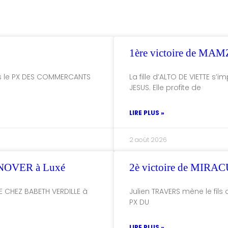
1ère victoire de MA
ns le PX DES COMMERCANTS
La fille d’ALTO DE VIETTE s
JESUS. Elle profite de
LIRE PLUS »
2 août 2026
NOVER à Luxé
2è victoire de MI
E CHEZ BABETH VERDILLE à
Julien TRAVERS mène le fils 
PX DU
LIRE PLUS »