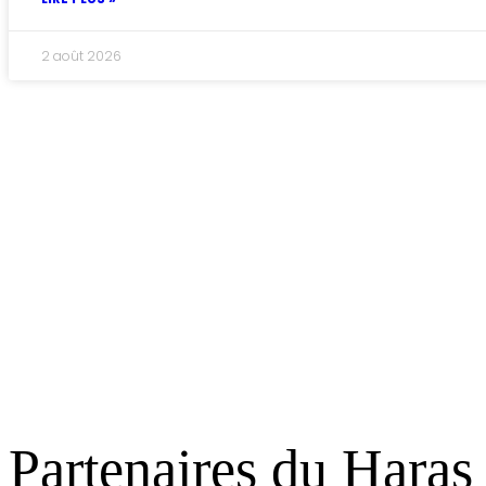
2 août 2026
Haras de PITZ
Une structure dédiée au trotteur
Cliquer ici pour nous contacter
Partenaires du Haras 