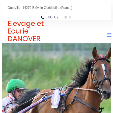
Querville, 14270 Biéville-Quétiéville (France)
06-82-11-31-01
Elevage et
Ecurie
DANOVER