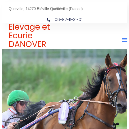
Querville, 14270 Biéville-Quétiéville (France)
06-82-11-31-01
Elevage et
Ecurie
DANOVER