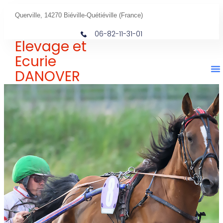
Querville, 14270 Biéville-Quétiéville (France)
06-82-11-31-01
Elevage et
Ecurie
DANOVER