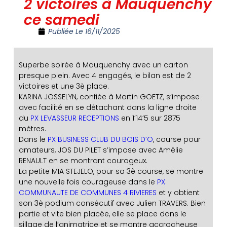
2 victoires à Mauquenchy
ce samedi
Publiée Le
16/11/2025
Superbe soirée à Mauquenchy avec un carton
presque plein. Avec 4 engagés, le bilan est de 2
victoires et une 3è place.
KARINA JOSSELYN, confiée à Martin GOETZ, s’impose
avec facilité en se détachant dans la ligne droite
du
PX LEVASSEUR RECEPTIONS
en 1’14’5 sur 2875
mètres.
Dans le
PX BUSINESS CLUB DU BOIS D’O
, course pour
amateurs, JOS DU PILET s’impose avec Amélie
RENAULT en se montrant courageux.
La petite MIA STEJELO, pour sa 3è course, se montre
une nouvelle fois courageuse dans le
PX
COMMUNAUTE DE COMMUNES 4 RIVIERES
et y obtient
son 3è podium consécutif avec Julien TRAVERS. Bien
partie et vite bien placée, elle se place dans le
sillage de l’animatrice et se montre accrocheuse