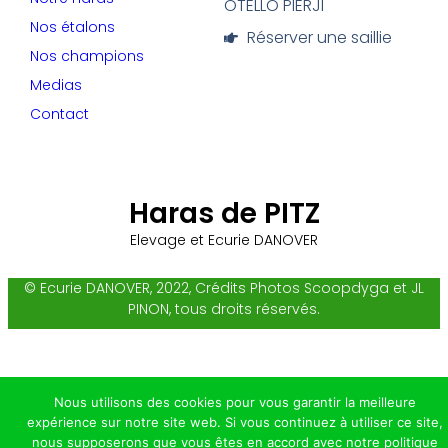
OTELLO PIERJI
Nos étalons
Réserver une saillie
Nos champions
Medias
Contact
Haras de PITZ
Elevage et Ecurie DANOVER
© Ecurie DANOVER, 2022, Crédits Photos Scoopdyga et JL
PINON, tous droits réservés.
Nous utilisons des cookies pour vous garantir la meilleure
expérience sur notre site web. Si vous continuez à utiliser ce site,
nous supposerons que vous êtes en accord avec notre politique