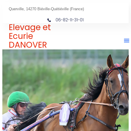
Querville, 14270 Biéville-Quétiéville (France)
06-82-11-31-01
Elevage et
Ecurie
DANOVER