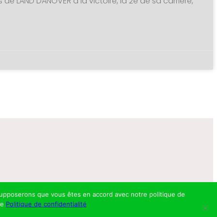
s de LAND DANOVER à la victoire, la 2è de sa carrière,
s supposerons que vous êtes en accord avec notre politique de
re
Politique de confidentialité