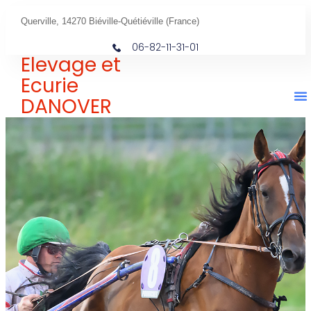
Querville, 14270 Biéville-Quétiéville (France)
06-82-11-31-01
Elevage et
Ecurie
DANOVER