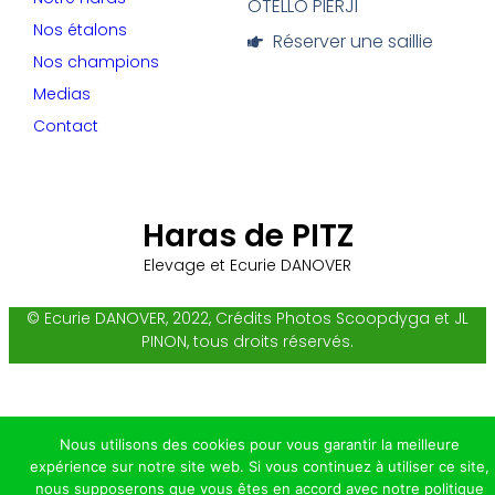
OTELLO PIERJI
Nos étalons
Réserver une saillie
Nos champions
Medias
Contact
Haras de PITZ
Elevage et Ecurie DANOVER
© Ecurie DANOVER, 2022, Crédits Photos Scoopdyga et JL
PINON, tous droits réservés.
Nous utilisons des cookies pour vous garantir la meilleure
expérience sur notre site web. Si vous continuez à utiliser ce site,
nous supposerons que vous êtes en accord avec notre politique